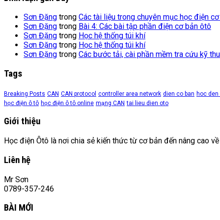
Sơn Đặng
trong
Các tài liệu trong chuyên mục học điện cơ
Sơn Đặng
trong
Bài 4: Các bài tập phần điện cơ bản ôtô
Sơn Đặng
trong
Học hệ thống túi khí
Sơn Đặng
trong
Học hệ thống túi khí
Sơn Đặng
trong
Các bước tải, cài phần mềm tra cứu kỹ thu
Tags
Breaking Posts
CAN
CAN protocol
controller area network
dien co ban
hoc den 
học điện ô tô
học điện ô tô online
mạng CAN
tai lieu dien oto
Giới thiệu
Học điện Ôtô là nơi chia sẻ kiến thức từ cơ bản đến nâng cao về
Liên hệ
Mr Sơn
0789-357-246
BÀI MỚI