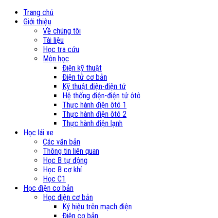
Trang chủ
Giới thiệu
Về chúng tôi
Tài liệu
Học tra cứu
Môn học
Điện kỹ thuật
Điện tử cơ bản
Kỹ thuật điện-điện tử
Hệ thống điện-điện tử ôtô
Thực hành điện ôtô 1
Thực hành điện ôtô 2
Thực hành điện lạnh
Học lái xe
Các văn bản
Thông tin liên quan
Học B tự động
Học B cơ khí
Học C1
Học điện cơ bản
Học điện cơ bản
Ký hiệu trên mạch điện
Điện cơ bản