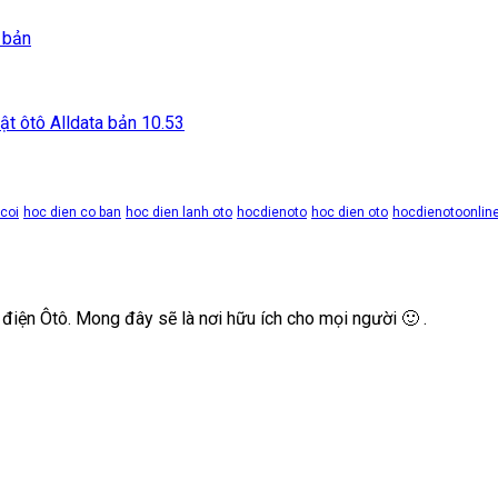
 bản
ật ôtô Alldata bản 10.53
coi
hoc dien co ban
hoc dien lanh oto
hocdienoto
hoc dien oto
hocdienotoonlin
 điện Ôtô. Mong đây sẽ là nơi hữu ích cho mọi người 🙂 .