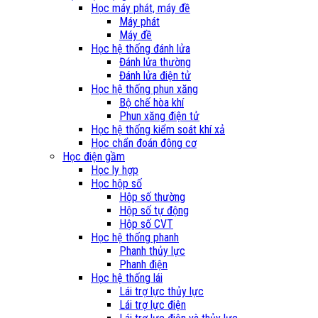
Học máy phát, máy đề
Máy phát
Máy đề
Học hệ thống đánh lửa
Đánh lửa thường
Đánh lửa điện tử
Học hệ thống phun xăng
Bộ chế hòa khí
Phun xăng điện tử
Học hệ thống kiểm soát khí xả
Học chẩn đoán động cơ
Học điện gầm
Học ly hợp
Học hộp số
Hộp số thường
Hộp số tự động
Hộp số CVT
Học hệ thống phanh
Phanh thủy lực
Phanh điện
Học hệ thống lái
Lái trợ lực thủy lực
Lái trợ lực điện