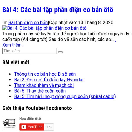
Bài 4: Các bài tập phần điện cơ bản ôtô
In:
Bài tập điện cơ bản
|
Cập nhật vào:
13 Tháng 8, 2020
Trong phần này sẽ luyện tập để người học hiểu được nguyên lý 
cuốn tập (A4 càng tốt) Sau đó vẽ sẵn các hình, các sơ…
.
Xem thêm
Bài viết mới
Thông tin cơ bản học B số sàn
Bài 2: Đọc sơ đồ đấu dây Hyundai
Tham khảo thêm về mạch còi
Bài 6: Thay thế cuộn xoắn
Bài 5: Tìm hiểu hoạt động cuộn xoắn (spiral cable)
Giới thiệu Youtube/Hocdienoto