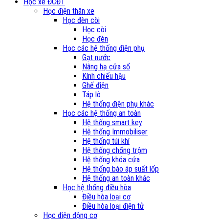
Học xe ĐCĐT
Học điện thân xe
Học đèn còi
Học còi
Học đèn
Học các hệ thống điện phụ
Gạt nước
Nâng hạ cửa sổ
Kính chiếu hậu
Ghế điện
Táp lô
Hệ thống điện phụ khác
Học các hệ thống an toàn
Hệ thống smart key
Hệ thống Immobiliser
Hệ thống túi khí
Hệ thống chống trộm
Hệ thống khóa cửa
Hệ thống báo áp suất lốp
Hệ thống an toàn khác
Học hệ thống điều hòa
Điều hòa loại cơ
Điều hòa loại điện tử
Học điện động cơ