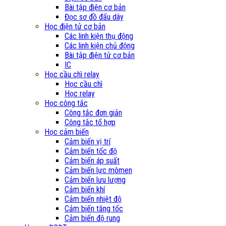
Bài tập điện cơ bản
Đọc sơ đồ đấu dây
Học điện tử cơ bản
Các linh kiện thụ động
Các linh kiện chủ động
Bài tập điện tử cơ bản
IC
Học cầu chì relay
Học cầu chì
Học relay
Học công tắc
Công tắc đơn giản
Công tắc tổ hợp
Học cảm biến
Cảm biến vị trí
Cảm biến tốc độ
Cảm biến áp suất
Cảm biến lực mômen
Cảm biến lưu lượng
Cảm biến khí
Cảm biến nhiệt độ
Cảm biến tăng tốc
Cảm biến độ rung