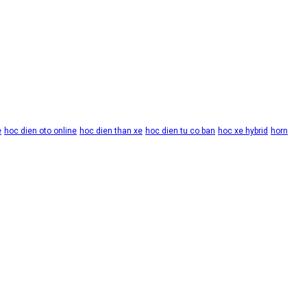
e
hoc dien oto online
hoc dien than xe
hoc dien tu co ban
hoc xe hybrid
horn