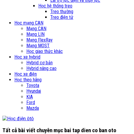
Lái trợ lực điện và thủy lực
Học hệ thống treo
Treo thường
Treo điện tử
Học mạng CAN
Mạng CAN
Mạng LIN
Mạng FlexRay
Mạng MOST
Học giao thức khác
Học xe hybrid
Hybrid cơ bản
Hybrid nâng cao
Học xe điện
Học theo hãng
Toyota
Hyundai
KIA
Ford
Mazda
Tất cả bài viết chuyên mục
bai tap dien co ban oto