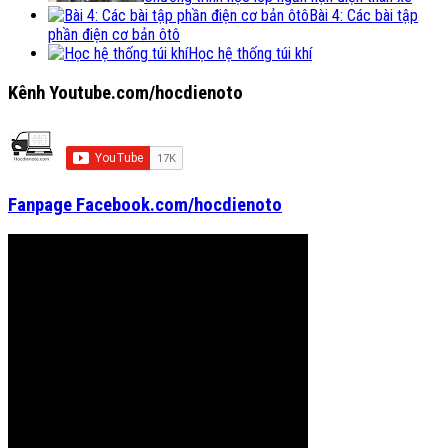
Bài 4: Các bài tập
phần điện cơ bản ôtô
Học hệ thống túi khí
Kênh Youtube.com/hocdienoto
Fanpage Facebook.com/hocdienoto