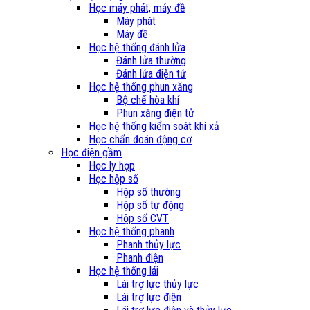
Học máy phát, máy đề
Máy phát
Máy đề
Học hệ thống đánh lửa
Đánh lửa thường
Đánh lửa điện tử
Học hệ thống phun xăng
Bộ chế hòa khí
Phun xăng điện tử
Học hệ thống kiểm soát khí xả
Học chẩn đoán động cơ
Học điện gầm
Học ly hợp
Học hộp số
Hộp số thường
Hộp số tự động
Hộp số CVT
Học hệ thống phanh
Phanh thủy lực
Phanh điện
Học hệ thống lái
Lái trợ lực thủy lực
Lái trợ lực điện