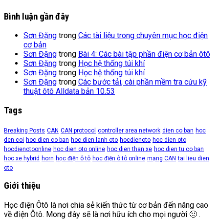
Bình luận gần đây
Sơn Đặng
trong
Các tài liệu trong chuyên mục học điện
cơ bản
Sơn Đặng
trong
Bài 4: Các bài tập phần điện cơ bản ôtô
Sơn Đặng
trong
Học hệ thống túi khí
Sơn Đặng
trong
Học hệ thống túi khí
Sơn Đặng
trong
Các bước tải, cài phần mềm tra cứu kỹ
thuật ôtô Alldata bản 10.53
Tags
Breaking Posts
CAN
CAN protocol
controller area network
dien co ban
hoc
den coi
hoc dien co ban
hoc dien lanh oto
hocdienoto
hoc dien oto
hocdienotoonline
hoc dien oto online
hoc dien than xe
hoc dien tu co ban
hoc xe hybrid
horn
học điện ô tô
học điện ô tô online
mạng CAN
tai lieu dien
oto
Giới thiệu
Học điện Ôtô là nơi chia sẻ kiến thức từ cơ bản đến nâng cao
về điện Ôtô. Mong đây sẽ là nơi hữu ích cho mọi người 🙂 .