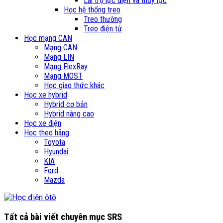
Lái trợ lực điện và thủy lực
Học hệ thống treo
Treo thường
Treo điện tử
Học mạng CAN
Mạng CAN
Mạng LIN
Mạng FlexRay
Mạng MOST
Học giao thức khác
Học xe hybrid
Hybrid cơ bản
Hybrid nâng cao
Học xe điện
Học theo hãng
Toyota
Hyundai
KIA
Ford
Mazda
Tất cả bài viết chuyên mục
SRS