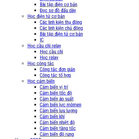
Bài tập điện cơ bản
Đọc sơ đồ đấu dây
Học điện tử cơ bản
Các linh kiện thụ động
Các linh kiện chủ động
Bài tập điện tử cơ bản
IC
Học cầu chì relay
Học cầu chì
Học relay
Học công tắc
Công tắc đơn giản
Công tắc tổ hợp
Học cảm biến
Cảm biến vị trí
Cảm biến tốc độ
Cảm biến áp suất
Cảm biến lực mômen
Cảm biến lưu lượng
Cảm biến khí
Cảm biến nhiệt độ
Cảm biến tăng tốc
Cảm biến độ rung