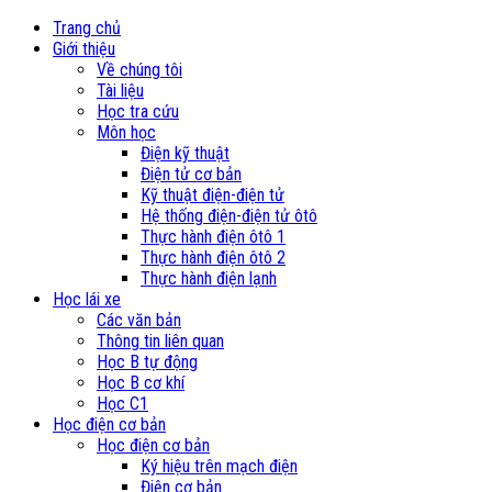
Trang chủ
Giới thiệu
Về chúng tôi
Tài liệu
Học tra cứu
Môn học
Điện kỹ thuật
Điện tử cơ bản
Kỹ thuật điện-điện tử
Hệ thống điện-điện tử ôtô
Thực hành điện ôtô 1
Thực hành điện ôtô 2
Thực hành điện lạnh
Học lái xe
Các văn bản
Thông tin liên quan
Học B tự động
Học B cơ khí
Học C1
Học điện cơ bản
Học điện cơ bản
Ký hiệu trên mạch điện
Điện cơ bản