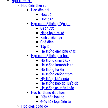
Học xe ĐCĐT
Học điện thân xe
Học đèn còi
Học còi
Học đèn
Học các hệ thống điện phụ
Gạt nước
Nâng hạ cửa sổ
Kính chiếu hậu
Ghế điện
Táp lô
Hệ thống điện phụ khác
Học các hệ thống an toàn
Hệ thống smart key
Hệ thống Immobiliser
Hệ thống túi khí
Hệ thống chống trộm
Hệ thống khóa cửa
Hệ thống báo áp suất lốp
Hệ thống an toàn khác
Học hệ thống điều hòa
Điều hòa loại cơ
Điều hòa loại điện tử
Học điện động cơ