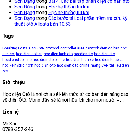
Sơn Đặng
trong
Bài 4: Các bài tập phần điện cơ bản ôtô
Sơn Đặng
trong
Học hệ thống túi khí
Sơn Đặng
trong
Học hệ thống túi khí
Sơn Đặng
trong
Các bước tải, cài phần mềm tra cứu kỹ
thuật ôtô Alldata bản 10.53
Tags
Breaking Posts
CAN
CAN protocol
controller area network
dien co ban
hoc
den coi
hoc dien co ban
hoc dien lanh oto
hocdienoto
hoc dien oto
hocdienotoonline
hoc dien oto online
hoc dien than xe
hoc dien tu co ban
hoc xe hybrid
horn
học điện ô tô
học điện ô tô online
mạng CAN
tai lieu dien
oto
Giới thiệu
Học điện Ôtô là nơi chia sẻ kiến thức từ cơ bản đến nâng cao
về điện Ôtô. Mong đây sẽ là nơi hữu ích cho mọi người 🙂 .
Liên hệ
Mr Sơn
0789-357-246