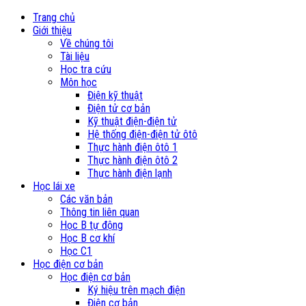
Trang chủ
Giới thiệu
Về chúng tôi
Tài liệu
Học tra cứu
Môn học
Điện kỹ thuật
Điện tử cơ bản
Kỹ thuật điện-điện tử
Hệ thống điện-điện tử ôtô
Thực hành điện ôtô 1
Thực hành điện ôtô 2
Thực hành điện lạnh
Học lái xe
Các văn bản
Thông tin liên quan
Học B tự động
Học B cơ khí
Học C1
Học điện cơ bản
Học điện cơ bản
Ký hiệu trên mạch điện
Điện cơ bản