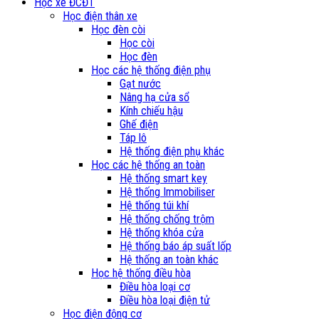
Học xe ĐCĐT
Học điện thân xe
Học đèn còi
Học còi
Học đèn
Học các hệ thống điện phụ
Gạt nước
Nâng hạ cửa sổ
Kính chiếu hậu
Ghế điện
Táp lô
Hệ thống điện phụ khác
Học các hệ thống an toàn
Hệ thống smart key
Hệ thống Immobiliser
Hệ thống túi khí
Hệ thống chống trộm
Hệ thống khóa cửa
Hệ thống báo áp suất lốp
Hệ thống an toàn khác
Học hệ thống điều hòa
Điều hòa loại cơ
Điều hòa loại điện tử
Học điện động cơ