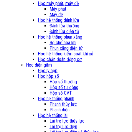
Học máy phát, máy đề
Máy phát
Máy đề
Học hệ thống đánh lửa
Đánh lửa thường
Đánh lửa điện tử
Học hệ thống phun xăng
Bộ chế hòa khí
Phun xăng điện tử
Học hệ thống kiểm soát khí xả
Học chẩn đoán động cơ
Học điện gầm
Học ly hợp
Học hộp số
Hộp số thường
Hộp số tự động
Hộp số CVT
Học hệ thống phanh
Phanh thủy lực
Phanh điện
Học hệ thống lái
Lái trợ lực thủy lực
Lái trợ lực điện