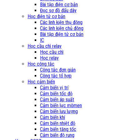
Bài tập điện cơ bản
Đọc sơ đồ đấu dây
Học điện tử cơ bản
Các linh kiện thụ động
Các linh kiện chủ động
Bài tập điện tử cơ bản
IC
Học cầu chì relay
Học cầu chì
Học relay
Học công tắc
Công tắc đơn giản
Công tắc tổ hợp
Học cảm biến
Cảm biến vị trí
Cảm biến tốc độ
Cảm biến áp suất
Cảm biến lực mômen
Cảm biến lưu lượng
Cảm biến khí
Cảm biến nhiệt độ
Cảm biến tăng tốc
Cảm biến độ rung