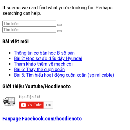
It seems we can’t find what you’re looking for. Perhaps
searching can help.
Bài viết mới
Thông tin cơ bản học B số sàn
Bài 2: Đọc sơ đồ đấu dây Hyundai
Tham khảo thêm về mạch còi
Bài 6: Thay thế cuộn xoắn
Bài 5: Tìm hiểu hoạt động cuộn xoắn (spiral cable)
Giới thiệu Youtube/Hocdienoto
Fanpage Facebook.com/hocdienoto