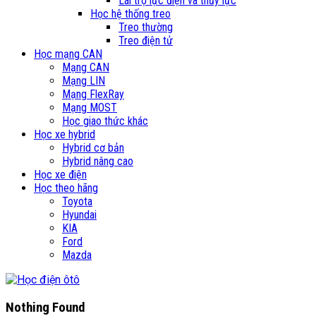
Lái trợ lực điện và thủy lực
Học hệ thống treo
Treo thường
Treo điện tử
Học mạng CAN
Mạng CAN
Mạng LIN
Mạng FlexRay
Mạng MOST
Học giao thức khác
Học xe hybrid
Hybrid cơ bản
Hybrid nâng cao
Học xe điện
Học theo hãng
Toyota
Hyundai
KIA
Ford
Mazda
Nothing Found