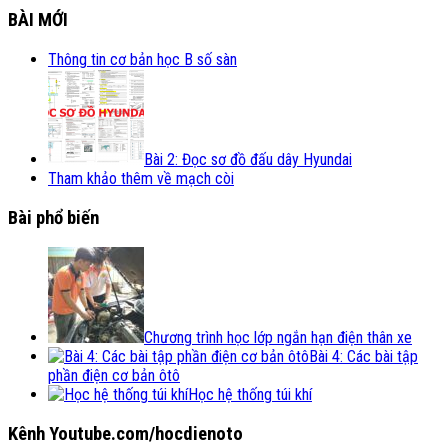
BÀI MỚI
Thông tin cơ bản học B số sàn
Bài 2: Đọc sơ đồ đấu dây Hyundai
Tham khảo thêm về mạch còi
Bài phổ biến
Chương trình học lớp ngắn hạn điện thân xe
Bài 4: Các bài tập
phần điện cơ bản ôtô
Học hệ thống túi khí
Kênh Youtube.com/hocdienoto