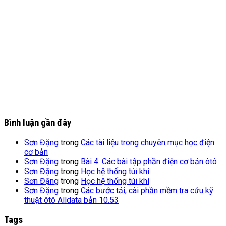
Bình luận gần đây
Sơn Đặng
trong
Các tài liệu trong chuyên mục học điện
cơ bản
Sơn Đặng
trong
Bài 4: Các bài tập phần điện cơ bản ôtô
Sơn Đặng
trong
Học hệ thống túi khí
Sơn Đặng
trong
Học hệ thống túi khí
Sơn Đặng
trong
Các bước tải, cài phần mềm tra cứu kỹ
thuật ôtô Alldata bản 10.53
Tags