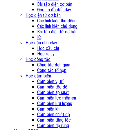
Bài tập điện cơ bản
Đọc sơ đồ đấu dây
Học điện tử cơ bản
Các linh kiện thụ động
Các linh kiện chủ động
Bài tập điện tử cơ bản
IC
Học cầu chì relay
Học cầu chì
Học relay
Học công tắc
Công tắc đơn giản
Công tắc tổ hợp
Học cảm biến
Cảm biến vị trí
Cảm biến tốc độ
Cảm biến áp suất
Cảm biến lực mômen
Cảm biến lưu lượng
Cảm biến khí
Cảm biến nhiệt độ
Cảm biến tăng tốc
Cảm biến độ rung