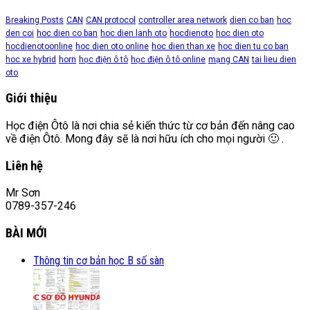
Breaking Posts
CAN
CAN protocol
controller area network
dien co ban
hoc
den coi
hoc dien co ban
hoc dien lanh oto
hocdienoto
hoc dien oto
hocdienotoonline
hoc dien oto online
hoc dien than xe
hoc dien tu co ban
hoc xe hybrid
horn
học điện ô tô
học điện ô tô online
mạng CAN
tai lieu dien
oto
Giới thiệu
Học điện Ôtô là nơi chia sẻ kiến thức từ cơ bản đến nâng cao
về điện Ôtô. Mong đây sẽ là nơi hữu ích cho mọi người 🙂 .
Liên hệ
Mr Sơn
0789-357-246
BÀI MỚI
Thông tin cơ bản học B số sàn