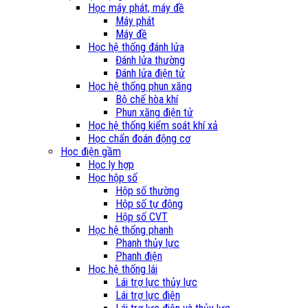
Học máy phát, máy đề
Máy phát
Máy đề
Học hệ thống đánh lửa
Đánh lửa thường
Đánh lửa điện tử
Học hệ thống phun xăng
Bộ chế hòa khí
Phun xăng điện tử
Học hệ thống kiểm soát khí xả
Học chẩn đoán động cơ
Học điện gầm
Học ly hợp
Học hộp số
Hộp số thường
Hộp số tự động
Hộp số CVT
Học hệ thống phanh
Phanh thủy lực
Phanh điện
Học hệ thống lái
Lái trợ lực thủy lực
Lái trợ lực điện