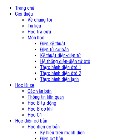
Trang chủ
Giới thiệu
Về chúng tôi
Tài liệu
Học tra cứu
Môn học
Điện kỹ thuật
Điện tử cơ bản
Kỹ thuật điện-điện tử
Hệ thống điện-điện tử ôtô
Thực hành điện ôtô 1
Thực hành điện ôtô 2
Thực hành điện lạnh
Học lái xe
Các văn bản
Thông tin liên quan
Học B tự động
Học B cơ khí
Học C1
Học điện cơ bản
Học điện cơ bản
Ký hiệu trên mạch điện
Điện cơ bản