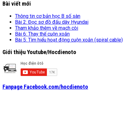
Bài viết mới
Thông tin cơ bản học B số sàn
Bài 2: Đọc sơ đồ đấu dây Hyundai
Tham khảo thêm về mạch còi
Bài 6: Thay thế cuộn xoắn
Bài 5: Tìm hiểu hoạt động cuộn xoắn (spiral cable)
Giới thiệu Youtube/Hocdienoto
Fanpage Facebook.com/hocdienoto