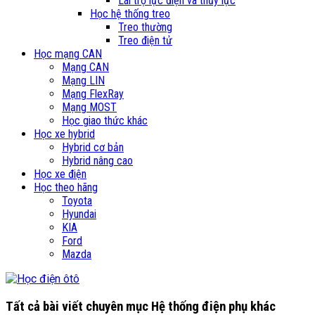
Lái trợ lực điện và thủy lực
Học hệ thống treo
Treo thường
Treo điện tử
Học mạng CAN
Mạng CAN
Mạng LIN
Mạng FlexRay
Mạng MOST
Học giao thức khác
Học xe hybrid
Hybrid cơ bản
Hybrid nâng cao
Học xe điện
Học theo hãng
Toyota
Hyundai
KIA
Ford
Mazda
Tất cả bài viết chuyên mục
Hệ thống điện phụ khác