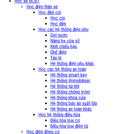
Học xe ĐCĐT
Học điện thân xe
Học đèn còi
Học còi
Học đèn
Học các hệ thống điện phụ
Gạt nước
Nâng hạ cửa sổ
Kính chiếu hậu
Ghế điện
Táp lô
Hệ thống điện phụ khác
Học các hệ thống an toàn
Hệ thống smart key
Hệ thống Immobiliser
Hệ thống túi khí
Hệ thống chống trộm
Hệ thống khóa cửa
Hệ thống báo áp suất lốp
Hệ thống an toàn khác
Học hệ thống điều hòa
Điều hòa loại cơ
Điều hòa loại điện tử
Học điện động cơ