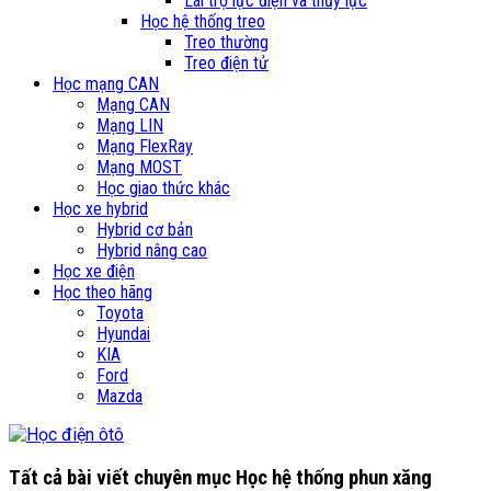
Lái trợ lực điện và thủy lực
Học hệ thống treo
Treo thường
Treo điện tử
Học mạng CAN
Mạng CAN
Mạng LIN
Mạng FlexRay
Mạng MOST
Học giao thức khác
Học xe hybrid
Hybrid cơ bản
Hybrid nâng cao
Học xe điện
Học theo hãng
Toyota
Hyundai
KIA
Ford
Mazda
Tất cả bài viết chuyên mục
Học hệ thống phun xăng