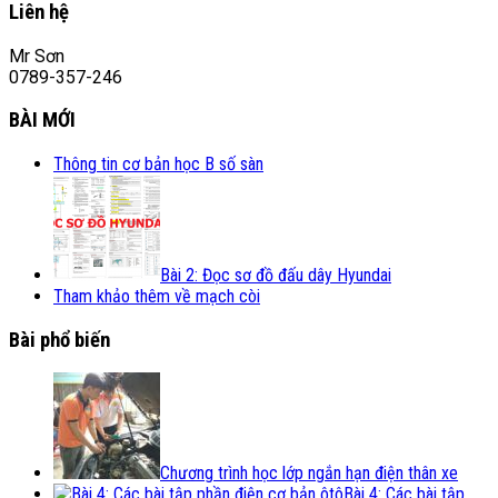
Liên hệ
Mr Sơn
0789-357-246
BÀI MỚI
Thông tin cơ bản học B số sàn
Bài 2: Đọc sơ đồ đấu dây Hyundai
Tham khảo thêm về mạch còi
Bài phổ biến
Chương trình học lớp ngắn hạn điện thân xe
Bài 4: Các bài tập