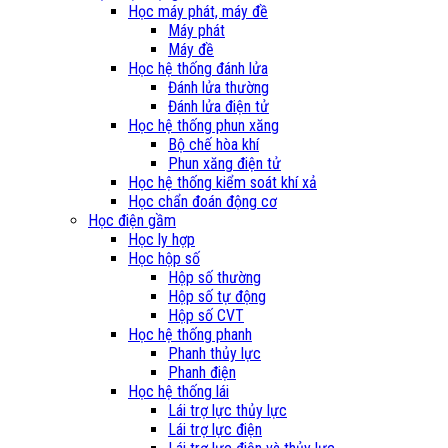
Học máy phát, máy đề
Máy phát
Máy đề
Học hệ thống đánh lửa
Đánh lửa thường
Đánh lửa điện tử
Học hệ thống phun xăng
Bộ chế hòa khí
Phun xăng điện tử
Học hệ thống kiểm soát khí xả
Học chẩn đoán động cơ
Học điện gầm
Học ly hợp
Học hộp số
Hộp số thường
Hộp số tự động
Hộp số CVT
Học hệ thống phanh
Phanh thủy lực
Phanh điện
Học hệ thống lái
Lái trợ lực thủy lực
Lái trợ lực điện