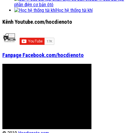
phần điện cơ bản ôtô
Học hệ thống túi khí
Kênh Youtube.com/hocdienoto
Fanpage Facebook.com/hocdienoto