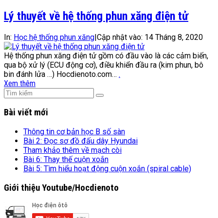
Lý thuyết về hệ thống phun xăng điện tử
In:
Học hệ thống phun xăng
|
Cập nhật vào:
14 Tháng 8, 2020
Hệ thống phun xăng điện tử gồm có đầu vào là các cảm biến,
qua bộ xử lý (ECU động cơ), điều khiển đầu ra (kim phun, bô
bin đánh lửa …) Hocdienoto.com…
.
Xem thêm
Bài viết mới
Thông tin cơ bản học B số sàn
Bài 2: Đọc sơ đồ đấu dây Hyundai
Tham khảo thêm về mạch còi
Bài 6: Thay thế cuộn xoắn
Bài 5: Tìm hiểu hoạt động cuộn xoắn (spiral cable)
Giới thiệu Youtube/Hocdienoto