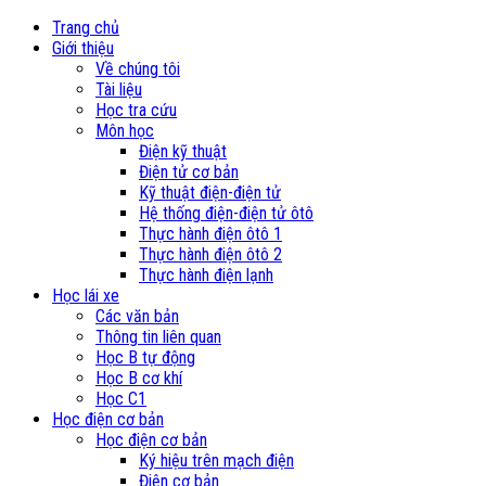
Trang chủ
Giới thiệu
Về chúng tôi
Tài liệu
Học tra cứu
Môn học
Điện kỹ thuật
Điện tử cơ bản
Kỹ thuật điện-điện tử
Hệ thống điện-điện tử ôtô
Thực hành điện ôtô 1
Thực hành điện ôtô 2
Thực hành điện lạnh
Học lái xe
Các văn bản
Thông tin liên quan
Học B tự động
Học B cơ khí
Học C1
Học điện cơ bản
Học điện cơ bản
Ký hiệu trên mạch điện
Điện cơ bản