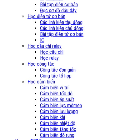
Bài tập điện cơ bản
Đọc sơ đồ đấu dây
Học điện tử cơ bản
Các linh kiện thụ động
Các linh kiện chủ động
Bài tập điện tử cơ bản
IC
Học cầu chì relay
Học cầu chì
Học relay
Học công tắc
Công tắc đơn giản
Công tắc tổ hợp
Học cảm biến
Cảm biến vị trí
Cảm biến tốc độ
Cảm biến áp suất
Cảm biến lực mômen
Cảm biến lưu lượng
Cảm biến khí
Cảm biến nhiệt độ
Cảm biến tăng tốc
Cảm biến độ rung