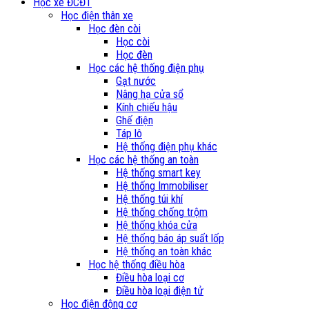
Học xe ĐCĐT
Học điện thân xe
Học đèn còi
Học còi
Học đèn
Học các hệ thống điện phụ
Gạt nước
Nâng hạ cửa sổ
Kính chiếu hậu
Ghế điện
Táp lô
Hệ thống điện phụ khác
Học các hệ thống an toàn
Hệ thống smart key
Hệ thống Immobiliser
Hệ thống túi khí
Hệ thống chống trộm
Hệ thống khóa cửa
Hệ thống báo áp suất lốp
Hệ thống an toàn khác
Học hệ thống điều hòa
Điều hòa loại cơ
Điều hòa loại điện tử
Học điện động cơ