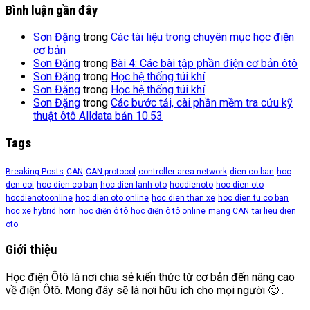
Bình luận gần đây
Sơn Đặng
trong
Các tài liệu trong chuyên mục học điện
cơ bản
Sơn Đặng
trong
Bài 4: Các bài tập phần điện cơ bản ôtô
Sơn Đặng
trong
Học hệ thống túi khí
Sơn Đặng
trong
Học hệ thống túi khí
Sơn Đặng
trong
Các bước tải, cài phần mềm tra cứu kỹ
thuật ôtô Alldata bản 10.53
Tags
Breaking Posts
CAN
CAN protocol
controller area network
dien co ban
hoc
den coi
hoc dien co ban
hoc dien lanh oto
hocdienoto
hoc dien oto
hocdienotoonline
hoc dien oto online
hoc dien than xe
hoc dien tu co ban
hoc xe hybrid
horn
học điện ô tô
học điện ô tô online
mạng CAN
tai lieu dien
oto
Giới thiệu
Học điện Ôtô là nơi chia sẻ kiến thức từ cơ bản đến nâng cao
về điện Ôtô. Mong đây sẽ là nơi hữu ích cho mọi người 🙂 .