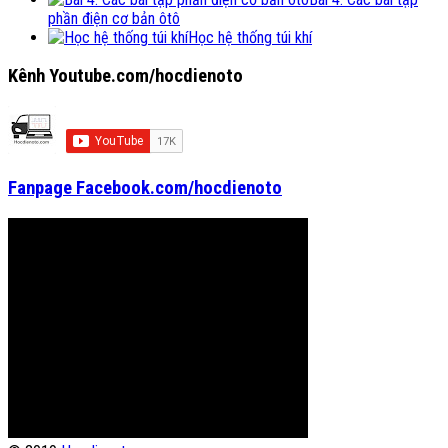
phần điện cơ bản ôtô
Học hệ thống túi khí
Kênh Youtube.com/hocdienoto
Fanpage Facebook.com/hocdienoto