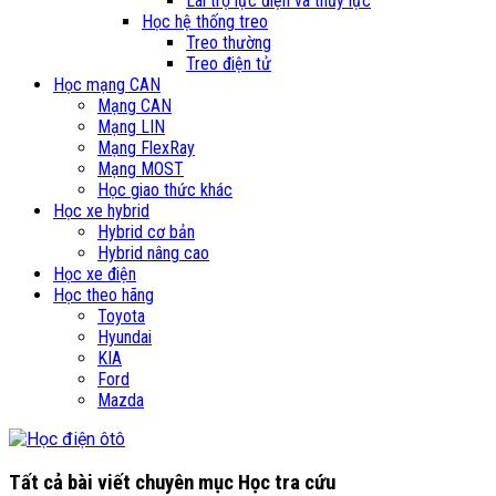
Lái trợ lực điện và thủy lực
Học hệ thống treo
Treo thường
Treo điện tử
Học mạng CAN
Mạng CAN
Mạng LIN
Mạng FlexRay
Mạng MOST
Học giao thức khác
Học xe hybrid
Hybrid cơ bản
Hybrid nâng cao
Học xe điện
Học theo hãng
Toyota
Hyundai
KIA
Ford
Mazda
Tất cả bài viết chuyên mục
Học tra cứu