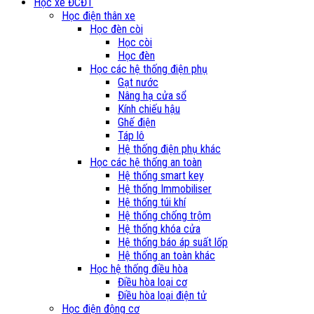
Học xe ĐCĐT
Học điện thân xe
Học đèn còi
Học còi
Học đèn
Học các hệ thống điện phụ
Gạt nước
Nâng hạ cửa sổ
Kính chiếu hậu
Ghế điện
Táp lô
Hệ thống điện phụ khác
Học các hệ thống an toàn
Hệ thống smart key
Hệ thống Immobiliser
Hệ thống túi khí
Hệ thống chống trộm
Hệ thống khóa cửa
Hệ thống báo áp suất lốp
Hệ thống an toàn khác
Học hệ thống điều hòa
Điều hòa loại cơ
Điều hòa loại điện tử
Học điện động cơ