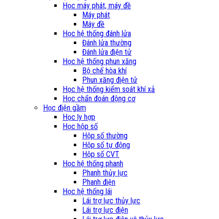
Học máy phát, máy đề
Máy phát
Máy đề
Học hệ thống đánh lửa
Đánh lửa thường
Đánh lửa điện tử
Học hệ thống phun xăng
Bộ chế hòa khí
Phun xăng điện tử
Học hệ thống kiểm soát khí xả
Học chẩn đoán động cơ
Học điện gầm
Học ly hợp
Học hộp số
Hộp số thường
Hộp số tự động
Hộp số CVT
Học hệ thống phanh
Phanh thủy lực
Phanh điện
Học hệ thống lái
Lái trợ lực thủy lực
Lái trợ lực điện