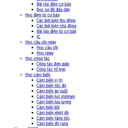
Bài tập điện cơ bản
Đọc sơ đồ đấu dây
Học điện tử cơ bản
Các linh kiện thụ động
Các linh kiện chủ động
Bài tập điện tử cơ bản
IC
Học cầu chì relay
Học cầu chì
Học relay
Học công tắc
Công tắc đơn giản
Công tắc tổ hợp
Học cảm biến
Cảm biến vị trí
Cảm biến tốc độ
Cảm biến áp suất
Cảm biến lực mômen
Cảm biến lưu lượng
Cảm biến khí
Cảm biến nhiệt độ
Cảm biến tăng tốc
Cảm biến độ rung