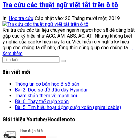
Tra cứu các thuật ngữ viết tắt trên ô tô
In:
Học tra cứu
|
Cập nhật vào:
20 Tháng mười một, 2019
Khi tra cứu các tài liệu chuyên ngành người học sẽ dễ dàng bắt
gặp các ký hiệu như ACC, AM, ABS, AC, AT…Nhưng không biết
ý nghĩa của các ký hiệu này là gì. Việc hiểu rõ ý nghĩa ký hiệu
giúp cho chúng ta dễ nhớ, đồng thời cũng giúp cho chúng ta…
.
Xem thêm
Bài viết mới
Thông tin cơ bản học B số sàn
Bài 2: Đọc sơ đồ đấu dây Hyundai
Tham khảo thêm về mạch còi
Bài 6: Thay thế cuộn xoắn
Bài 5: Tìm hiểu hoạt động cuộn xoắn (spiral cable)
Giới thiệu Youtube/Hocdienoto