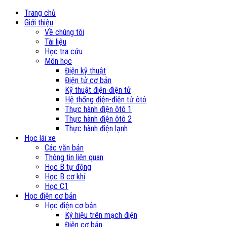
Trang chủ
Giới thiệu
Về chúng tôi
Tài liệu
Học tra cứu
Môn học
Điện kỹ thuật
Điện tử cơ bản
Kỹ thuật điện-điện tử
Hệ thống điện-điện tử ôtô
Thực hành điện ôtô 1
Thực hành điện ôtô 2
Thực hành điện lạnh
Học lái xe
Các văn bản
Thông tin liên quan
Học B tự động
Học B cơ khí
Học C1
Học điện cơ bản
Học điện cơ bản
Ký hiệu trên mạch điện
Điện cơ bản