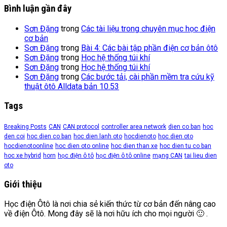
Bình luận gần đây
Sơn Đặng
trong
Các tài liệu trong chuyên mục học điện
cơ bản
Sơn Đặng
trong
Bài 4: Các bài tập phần điện cơ bản ôtô
Sơn Đặng
trong
Học hệ thống túi khí
Sơn Đặng
trong
Học hệ thống túi khí
Sơn Đặng
trong
Các bước tải, cài phần mềm tra cứu kỹ
thuật ôtô Alldata bản 10.53
Tags
Breaking Posts
CAN
CAN protocol
controller area network
dien co ban
hoc
den coi
hoc dien co ban
hoc dien lanh oto
hocdienoto
hoc dien oto
hocdienotoonline
hoc dien oto online
hoc dien than xe
hoc dien tu co ban
hoc xe hybrid
horn
học điện ô tô
học điện ô tô online
mạng CAN
tai lieu dien
oto
Giới thiệu
Học điện Ôtô là nơi chia sẻ kiến thức từ cơ bản đến nâng cao
về điện Ôtô. Mong đây sẽ là nơi hữu ích cho mọi người 🙂 .