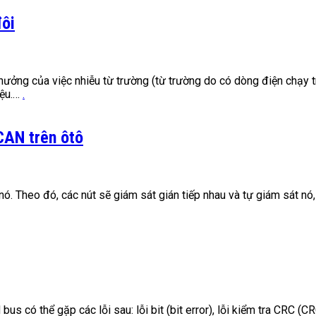
đôi
hưởng của việc nhiễu từ trường (từ trường do có dòng điện chạy 
iệu.…
.
 CAN trên ôtô
ó. Theo đó, các nút sẽ giám sát gián tiếp nhau và tự giám sát nó,
có thể gặp các lỗi sau: lỗi bit (bit error), lỗi kiểm tra CRC (CRC er