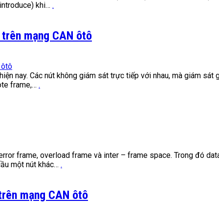
 (introduce) khi…
.
ng trên mạng CAN ôtô
ện nay. Các nút không giám sát trực tiếp với nhau, mà giám sát g
mote frame,…
.
rror frame, overload frame và inter – frame space. Trong đó data f
cầu một nút khác…
.
 trên mạng CAN ôtô