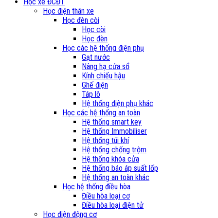
Học xe ĐCĐT
Học điện thân xe
Học đèn còi
Học còi
Học đèn
Học các hệ thống điện phụ
Gạt nước
Nâng hạ cửa sổ
Kính chiếu hậu
Ghế điện
Táp lô
Hệ thống điện phụ khác
Học các hệ thống an toàn
Hệ thống smart key
Hệ thống Immobiliser
Hệ thống túi khí
Hệ thống chống trộm
Hệ thống khóa cửa
Hệ thống báo áp suất lốp
Hệ thống an toàn khác
Học hệ thống điều hòa
Điều hòa loại cơ
Điều hòa loại điện tử
Học điện động cơ