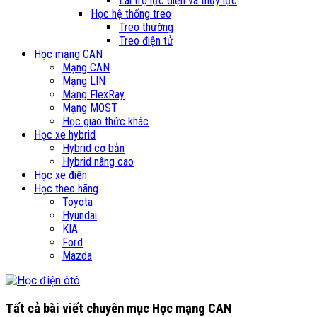
Lái trợ lực điện và thủy lực
Học hệ thống treo
Treo thường
Treo điện tử
Học mạng CAN
Mạng CAN
Mạng LIN
Mạng FlexRay
Mạng MOST
Học giao thức khác
Học xe hybrid
Hybrid cơ bản
Hybrid nâng cao
Học xe điện
Học theo hãng
Toyota
Hyundai
KIA
Ford
Mazda
Tất cả bài viết chuyên mục
Học mạng CAN