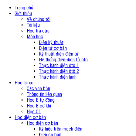
Trang chủ
Giới thiệu
Về chúng tôi
Tài liệu
Học tra cứu
Môn học
Điện kỹ thuật
Điện tử cơ bản
Kỹ thuật điện-điện tử
Hệ thống điện-điện tử ôtô
Thực hành điện ôtô 1
Thực hành điện ôtô 2
Thực hành điện lạnh
Học lái xe
Các văn bản
Thông tin liên quan
Học B tự động
Học B cơ khí
Học C1
Học điện cơ bản
Học điện cơ bản
Ký hiệu trên mạch điện
Điện cơ bản