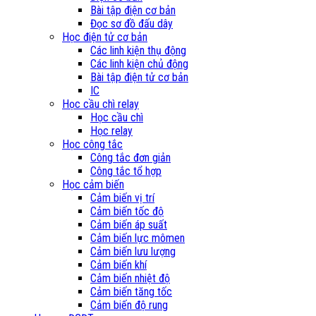
Bài tập điện cơ bản
Đọc sơ đồ đấu dây
Học điện tử cơ bản
Các linh kiện thụ động
Các linh kiện chủ động
Bài tập điện tử cơ bản
IC
Học cầu chì relay
Học cầu chì
Học relay
Học công tắc
Công tắc đơn giản
Công tắc tổ hợp
Học cảm biến
Cảm biến vị trí
Cảm biến tốc độ
Cảm biến áp suất
Cảm biến lực mômen
Cảm biến lưu lượng
Cảm biến khí
Cảm biến nhiệt độ
Cảm biến tăng tốc
Cảm biến độ rung