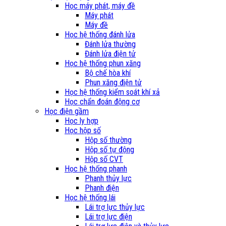
Học máy phát, máy đề
Máy phát
Máy đề
Học hệ thống đánh lửa
Đánh lửa thường
Đánh lửa điện tử
Học hệ thống phun xăng
Bộ chế hòa khí
Phun xăng điện tử
Học hệ thống kiểm soát khí xả
Học chẩn đoán động cơ
Học điện gầm
Học ly hợp
Học hộp số
Hộp số thường
Hộp số tự động
Hộp số CVT
Học hệ thống phanh
Phanh thủy lực
Phanh điện
Học hệ thống lái
Lái trợ lực thủy lực
Lái trợ lực điện