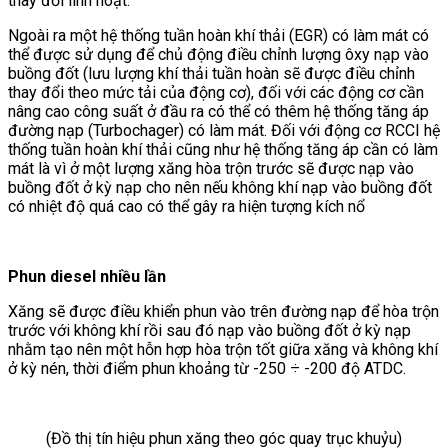
thay đổi linh hoạt.
Ngoài ra một hệ thống tuần hoàn khí thải (EGR) có làm mát có
thể được sử dụng để chủ động điều chỉnh lượng ôxy nạp vào
buồng đốt (lưu lượng khí thải tuần hoàn sẽ được điều chỉnh
thay đổi theo mức tải của động cơ), đối với các động cơ cần
nâng cao công suất ở đầu ra có thể có thêm hệ thống tăng áp
đường nạp (Turbochager) có làm mát. Đối với động cơ RCCI hệ
thống tuần hoàn khí thải cũng như hệ thống tăng áp cần có làm
mát là vì ở một lượng xăng hòa trộn trước sẽ được nạp vào
buồng đốt ở kỳ nạp cho nên nếu không khí nạp vào buồng đốt
có nhiệt độ quá cao có thể gây ra hiện tượng kích nổ
Phun diesel nhiều lần
Xăng sẽ được điều khiển phun vào trên đường nạp để hòa trộn
trước với không khí rồi sau đó nạp vào buồng đốt ở kỳ nạp
nhằm tạo nên một hỗn hợp hòa trộn tốt giữa xăng và không khí
ở kỳ nén, thời điểm phun khoảng từ -250 ÷ -200 độ ATDC.
(Đồ thị tín hiệu phun xăng theo góc quay trục khuỷu)