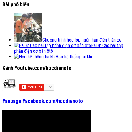
Bài phổ biến
Chương trình học lớp ngắn hạn điện thân xe
Bài 4: Các bài tập
phần điện cơ bản ôtô
Học hệ thống túi khí
Kênh Youtube.com/hocdienoto
Fanpage Facebook.com/hocdienoto