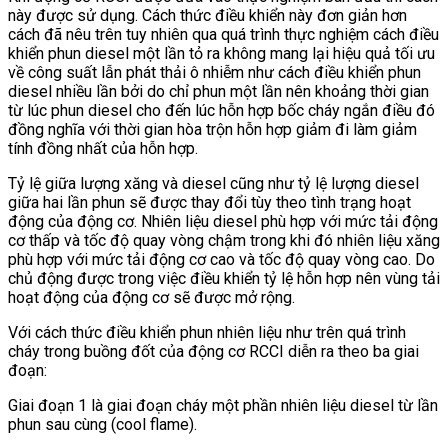
này được sử dụng. Cách thức điều khiển này đơn giản hơn
cách đã nêu trên tuy nhiên qua quá trình thực nghiệm cách điều
khiển phun diesel một lần tỏ ra không mang lại hiệu quả tối ưu
về công suất lẫn phát thải ô nhiễm như cách điều khiển phun
diesel nhiều lần bởi do chỉ phun một lần nên khoảng thời gian
từ lúc phun diesel cho đến lúc hỗn hợp bốc cháy ngắn điều đó
đồng nghĩa với thời gian hòa trộn hỗn hợp giảm đi làm giảm
tính đồng nhất của hỗn hợp.
Tỷ lệ giữa lượng xăng và diesel cũng như tỷ lệ lượng diesel
giữa hai lần phun sẽ được thay đổi tùy theo tình trạng hoạt
động của động cơ. Nhiên liệu diesel phù hợp với mức tải động
cơ thấp và tốc độ quay vòng chậm trong khi đó nhiên liệu xăng
phù hợp với mức tải động cơ cao và tốc độ quay vòng cao. Do
chủ động được trong việc điều khiển tỷ lệ hỗn hợp nên vùng tải
hoạt động của động cơ sẽ được mở rộng.
Với cách thức điều khiển phun nhiên liệu như trên quá trình
cháy trong buồng đốt của động cơ RCCI diễn ra theo ba giai
đoạn:
Giai đoạn 1 là giai đoạn cháy một phần nhiên liệu diesel từ lần
phun sau cùng (cool flame).