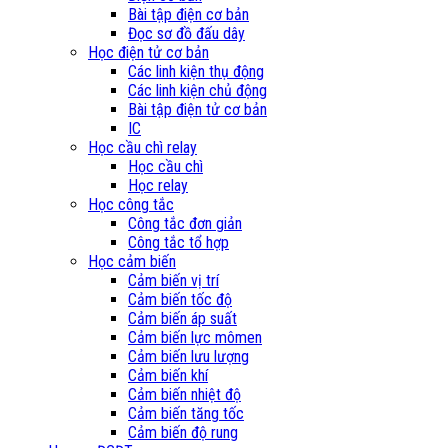
Bài tập điện cơ bản
Đọc sơ đồ đấu dây
Học điện tử cơ bản
Các linh kiện thụ động
Các linh kiện chủ động
Bài tập điện tử cơ bản
IC
Học cầu chì relay
Học cầu chì
Học relay
Học công tắc
Công tắc đơn giản
Công tắc tổ hợp
Học cảm biến
Cảm biến vị trí
Cảm biến tốc độ
Cảm biến áp suất
Cảm biến lực mômen
Cảm biến lưu lượng
Cảm biến khí
Cảm biến nhiệt độ
Cảm biến tăng tốc
Cảm biến độ rung