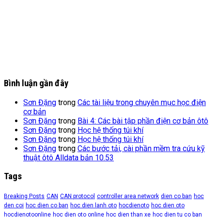
Bình luận gần đây
Sơn Đặng
trong
Các tài liệu trong chuyên mục học điện
cơ bản
Sơn Đặng
trong
Bài 4: Các bài tập phần điện cơ bản ôtô
Sơn Đặng
trong
Học hệ thống túi khí
Sơn Đặng
trong
Học hệ thống túi khí
Sơn Đặng
trong
Các bước tải, cài phần mềm tra cứu kỹ
thuật ôtô Alldata bản 10.53
Tags
Breaking Posts
CAN
CAN protocol
controller area network
dien co ban
hoc
den coi
hoc dien co ban
hoc dien lanh oto
hocdienoto
hoc dien oto
hocdienotoonline
hoc dien oto online
hoc dien than xe
hoc dien tu co ban