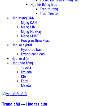
Lái trợ lực điện và thủy lực
Học hệ thống treo
Treo thường
Treo điện tử
Học mạng CAN
Mạng CAN
Mạng LIN
Mạng FlexRay
Mạng MOST
Học giao thức khác
Học xe hybrid
Hybrid cơ bản
Hybrid nâng cao
Học xe điện
Học theo hãng
Toyota
Hyundai
KIA
Ford
Mazda
Trang chủ
→
Học tra cứu