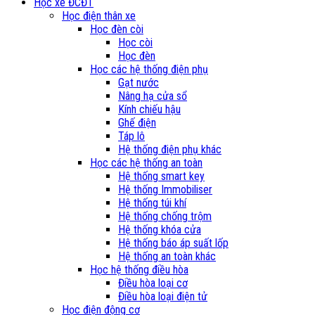
Học xe ĐCĐT
Học điện thân xe
Học đèn còi
Học còi
Học đèn
Học các hệ thống điện phụ
Gạt nước
Nâng hạ cửa sổ
Kính chiếu hậu
Ghế điện
Táp lô
Hệ thống điện phụ khác
Học các hệ thống an toàn
Hệ thống smart key
Hệ thống Immobiliser
Hệ thống túi khí
Hệ thống chống trộm
Hệ thống khóa cửa
Hệ thống báo áp suất lốp
Hệ thống an toàn khác
Học hệ thống điều hòa
Điều hòa loại cơ
Điều hòa loại điện tử
Học điện động cơ