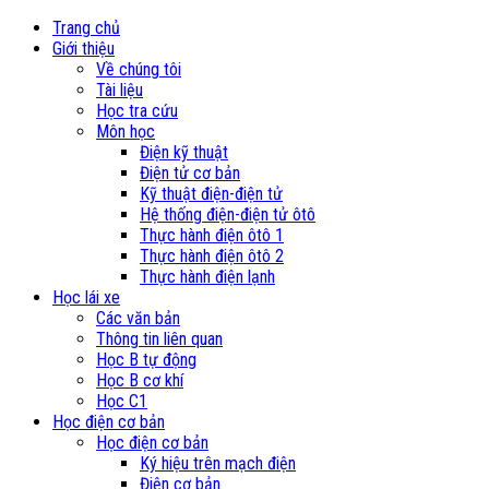
Trang chủ
Giới thiệu
Về chúng tôi
Tài liệu
Học tra cứu
Môn học
Điện kỹ thuật
Điện tử cơ bản
Kỹ thuật điện-điện tử
Hệ thống điện-điện tử ôtô
Thực hành điện ôtô 1
Thực hành điện ôtô 2
Thực hành điện lạnh
Học lái xe
Các văn bản
Thông tin liên quan
Học B tự động
Học B cơ khí
Học C1
Học điện cơ bản
Học điện cơ bản
Ký hiệu trên mạch điện
Điện cơ bản