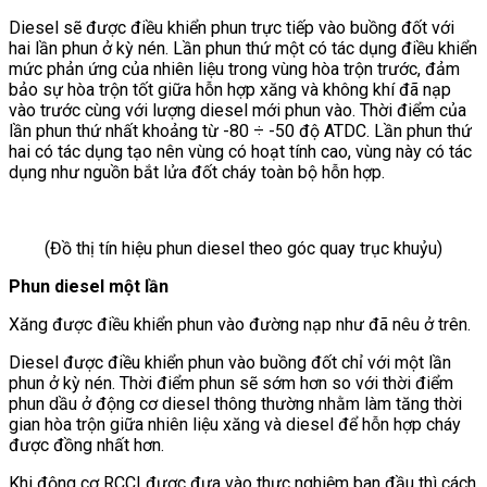
Diesel sẽ được điều khiển phun trực tiếp vào buồng đốt với
hai lần phun ở kỳ nén. Lần phun thứ một có tác dụng điều khiển
mức phản ứng của nhiên liệu trong vùng hòa trộn trước, đảm
bảo sự hòa trộn tốt giữa hỗn hợp xăng và không khí đã nạp
vào trước cùng với lượng diesel mới phun vào. Thời điểm của
lần phun thứ nhất khoảng từ -80 ÷ -50 độ ATDC. Lần phun thứ
hai có tác dụng tạo nên vùng có hoạt tính cao, vùng này có tác
dụng như nguồn bắt lửa đốt cháy toàn bộ hỗn hợp.
(Đồ thị tín hiệu phun diesel theo góc quay trục khuỷu)
Phun diesel một lần
Xăng được điều khiển phun vào đường nạp như đã nêu ở trên.
Diesel được điều khiển phun vào buồng đốt chỉ với một lần
phun ở kỳ nén. Thời điểm phun sẽ sớm hơn so với thời điểm
phun dầu ở động cơ diesel thông thường nhằm làm tăng thời
gian hòa trộn giữa nhiên liệu xăng và diesel để hỗn hợp cháy
được đồng nhất hơn.
Khi động cơ RCCI được đưa vào thực nghiệm ban đầu thì cách