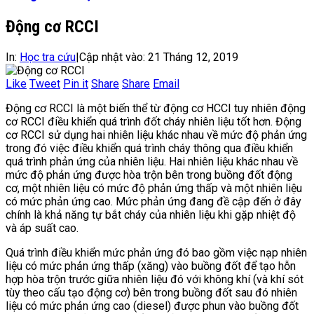
Động cơ RCCI
In:
Học tra cứu
|
Cập nhật vào:
21 Tháng 12, 2019
Like
Tweet
Pin it
Share
Share
Email
Động cơ RCCI là một biến thể từ động cơ HCCI tuy nhiên động
cơ RCCI điều khiển quá trình đốt cháy nhiên liệu tốt hơn. Động
cơ RCCI sử dụng hai nhiên liệu khác nhau về mức độ phản ứng
trong đó việc điều khiển quá trình cháy thông qua điều khiển
quá trình phản ứng của nhiên liệu. Hai nhiên liệu khác nhau về
mức độ phản ứng được hòa trộn bên trong buồng đốt động
cơ, một nhiên liệu có mức độ phản ứng thấp và một nhiên liệu
có mức phản ứng cao. Mức phản ứng đang đề cập đến ở đây
chính là khả năng tự bắt cháy của nhiên liệu khi gặp nhiệt độ
và áp suất cao.
Quá trình điều khiển mức phản ứng đó bao gồm việc nạp nhiên
liệu có mức phản ứng thấp (xăng) vào buồng đốt để tạo hỗn
hợp hòa trộn trước giữa nhiên liệu đó với không khí (và khí sót
tùy theo cấu tạo động cơ) bên trong buồng đốt sau đó nhiên
liệu có mức phản ứng cao (diesel) được phun vào buồng đốt