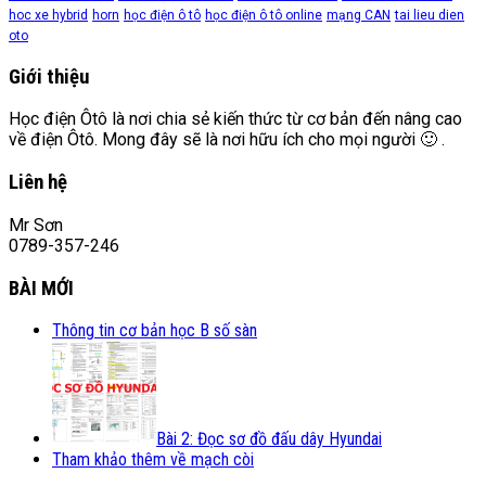
hoc xe hybrid
horn
học điện ô tô
học điện ô tô online
mạng CAN
tai lieu dien
oto
Giới thiệu
Học điện Ôtô là nơi chia sẻ kiến thức từ cơ bản đến nâng cao
về điện Ôtô. Mong đây sẽ là nơi hữu ích cho mọi người 🙂 .
Liên hệ
Mr Sơn
0789-357-246
BÀI MỚI
Thông tin cơ bản học B số sàn
Bài 2: Đọc sơ đồ đấu dây Hyundai
Tham khảo thêm về mạch còi