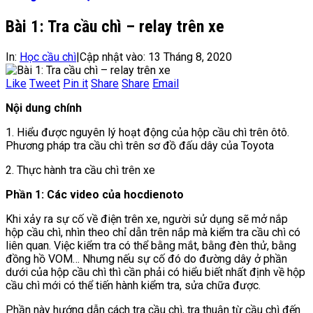
Bài 1: Tra cầu chì – relay trên xe
In:
Học cầu chì
|
Cập nhật vào:
13 Tháng 8, 2020
Like
Tweet
Pin it
Share
Share
Email
Nội dung chính
1. Hiểu được nguyên lý hoạt động của hộp cầu chì trên ôtô.
Phương pháp tra cầu chì trên sơ đồ đấu dây của Toyota
2. Thực hành tra cầu chì trên xe
Phần 1: Các video của hocdienoto
Khi xảy ra sự cố về điện trên xe, người sử dụng sẽ mở nắp
hộp cầu chì, nhìn theo chỉ dẫn trên nắp mà kiểm tra cầu chì có
liên quan. Việc kiểm tra có thể bằng mắt, bằng đèn thử, bằng
đồng hồ VOM… Nhưng nếu sự cố đó do đường dây ở phần
dưới của hộp cầu chì thì cần phải có hiểu biết nhất định về hộp
cầu chì mới có thể tiến hành kiểm tra, sửa chữa được.
Phần này hướng dẫn cách tra cầu chì, tra thuận từ cầu chì đến