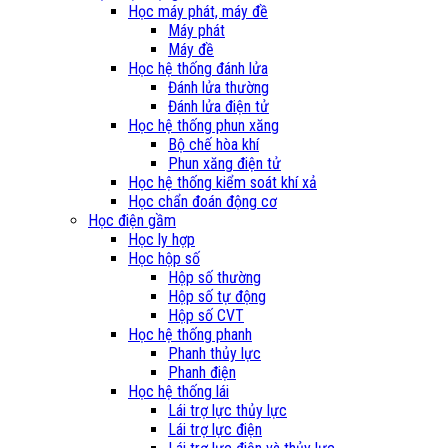
Học máy phát, máy đề
Máy phát
Máy đề
Học hệ thống đánh lửa
Đánh lửa thường
Đánh lửa điện tử
Học hệ thống phun xăng
Bộ chế hòa khí
Phun xăng điện tử
Học hệ thống kiểm soát khí xả
Học chẩn đoán động cơ
Học điện gầm
Học ly hợp
Học hộp số
Hộp số thường
Hộp số tự động
Hộp số CVT
Học hệ thống phanh
Phanh thủy lực
Phanh điện
Học hệ thống lái
Lái trợ lực thủy lực
Lái trợ lực điện