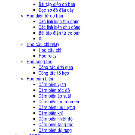
Bài tập điện cơ bản
Đọc sơ đồ đấu dây
Học điện tử cơ bản
Các linh kiện thụ động
Các linh kiện chủ động
Bài tập điện tử cơ bản
IC
Học cầu chì relay
Học cầu chì
Học relay
Học công tắc
Công tắc đơn giản
Công tắc tổ hợp
Học cảm biến
Cảm biến vị trí
Cảm biến tốc độ
Cảm biến áp suất
Cảm biến lực mômen
Cảm biến lưu lượng
Cảm biến khí
Cảm biến nhiệt độ
Cảm biến tăng tốc
Cảm biến độ rung