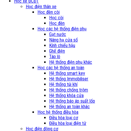
Học xe ĐCĐT
Học điện thân xe
Học đèn còi
Học còi
Học đèn
Học các hệ thống điện phụ
Gạt nước
Nâng hạ cửa sổ
Kính chiếu hậu
Ghế điện
Táp lô
Hệ thống điện phụ khác
Học các hệ thống an toàn
Hệ thống smart key
Hệ thống Immobiliser
Hệ thống túi khí
Hệ thống chống trộm
Hệ thống khóa cửa
Hệ thống báo áp suất lốp
Hệ thống an toàn khác
Học hệ thống điều hòa
Điều hòa loại cơ
Điều hòa loại điện tử
Học điện động cơ