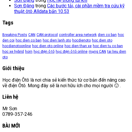
Sơn Đặng
trong
Học hệ thống túi khí
Sơn Đặng
trong
Các bước tải, cài phần mềm tra cứu kỹ
thuật ôtô Alldata bản 10.53
Tags
Breaking Posts
CAN
CAN protocol
controller area network
dien co ban
hoc
den coi
hoc dien co ban
hoc dien lanh oto
hocdienoto
hoc dien oto
hocdienotoonline
hoc dien oto online
hoc dien than xe
hoc dien tu co ban
hoc xe hybrid
horn
học điện ô tô
học điện ô tô online
mạng CAN
tai lieu dien
oto
Giới thiệu
Học điện Ôtô là nơi chia sẻ kiến thức từ cơ bản đến nâng cao
về điện Ôtô. Mong đây sẽ là nơi hữu ích cho mọi người 🙂 .
Liên hệ
Mr Sơn
0789-357-246
BÀI MỚI