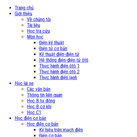
Trang chủ
Giới thiệu
Về chúng tôi
Tài liệu
Học tra cứu
Môn học
Điện kỹ thuật
Điện tử cơ bản
Kỹ thuật điện-điện tử
Hệ thống điện-điện tử ôtô
Thực hành điện ôtô 1
Thực hành điện ôtô 2
Thực hành điện lạnh
Học lái xe
Các văn bản
Thông tin liên quan
Học B tự động
Học B cơ khí
Học C1
Học điện cơ bản
Học điện cơ bản
Ký hiệu trên mạch điện
Điện cơ bản