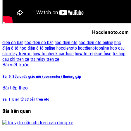
Hocdienoto.com
dien co ban
hoc dien co ban
hoc dien oto
hoc dien oto online
học
điện ô tô
học điện ô tô online
hocdienoto
hocdienotoonline
hop cau
chi relay tren xe
how to check car fuse
how to replace fuse
tra hop
cau chi tren xe
tra relay tren xe
Bài viết trước
Bài 9: Sửa chữa giắc nối (connector) thường gặp
Bài tiếp theo
Bài 1: Điện tử cơ bản trên ôtô
Bài liên quan