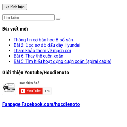
Bài viết mới
Thông tin cơ bản học B số sàn
Bài 2: Đọc sơ đồ đấu dây Hyundai
Tham khảo thêm về mạch còi
Bài 6: Thay thế cuộn xoắn
Bài 5: Tìm hiểu hoạt động cuộn xoắn (spiral cable)
Giới thiệu Youtube/Hocdienoto
Fanpage Facebook.com/hocdienoto