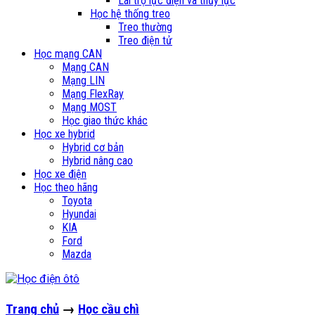
Lái trợ lực điện và thủy lực
Học hệ thống treo
Treo thường
Treo điện tử
Học mạng CAN
Mạng CAN
Mạng LIN
Mạng FlexRay
Mạng MOST
Học giao thức khác
Học xe hybrid
Hybrid cơ bản
Hybrid nâng cao
Học xe điện
Học theo hãng
Toyota
Hyundai
KIA
Ford
Mazda
Trang chủ
→
Học cầu chì