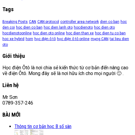
Tags
Breaking Posts
CAN
CAN protocol
controller area network
dien co ban
hoc
den coi
hoc dien co ban
hoc dien lanh oto
hocdienoto
hoc dien oto
hocdienotoonline
hoc dien oto online
hoc dien than xe
hoc dien tu co ban
hoc xe hybrid
horn
học điện ô tô
học điện ô tô online
mạng CAN
tai lieu dien
oto
Giới thiệu
Học điện Ôtô là nơi chia sẻ kiến thức từ cơ bản đến nâng cao
về điện Ôtô. Mong đây sẽ là nơi hữu ích cho mọi người 🙂 .
Liên hệ
Mr Sơn
0789-357-246
BÀI MỚI
Thông tin cơ bản học B số sàn