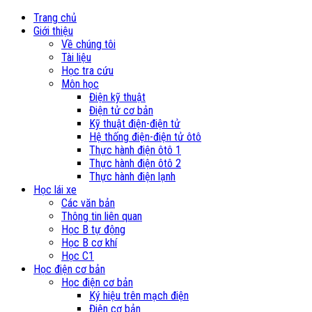
Trang chủ
Giới thiệu
Về chúng tôi
Tài liệu
Học tra cứu
Môn học
Điện kỹ thuật
Điện tử cơ bản
Kỹ thuật điện-điện tử
Hệ thống điện-điện tử ôtô
Thực hành điện ôtô 1
Thực hành điện ôtô 2
Thực hành điện lạnh
Học lái xe
Các văn bản
Thông tin liên quan
Học B tự động
Học B cơ khí
Học C1
Học điện cơ bản
Học điện cơ bản
Ký hiệu trên mạch điện
Điện cơ bản