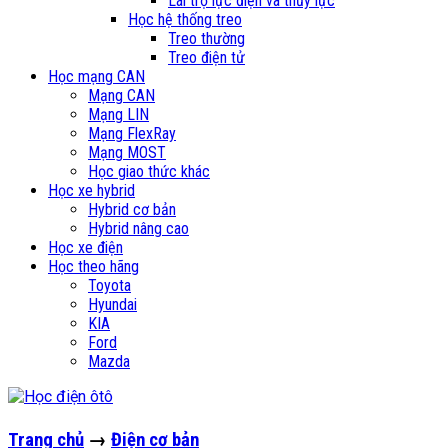
Lái trợ lực điện và thủy lực
Học hệ thống treo
Treo thường
Treo điện tử
Học mạng CAN
Mạng CAN
Mạng LIN
Mạng FlexRay
Mạng MOST
Học giao thức khác
Học xe hybrid
Hybrid cơ bản
Hybrid nâng cao
Học xe điện
Học theo hãng
Toyota
Hyundai
KIA
Ford
Mazda
Trang chủ
→
Điện cơ bản