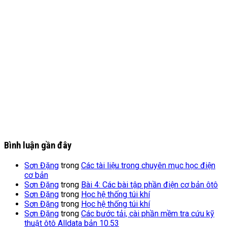
Bình luận gần đây
Sơn Đặng
trong
Các tài liệu trong chuyên mục học điện
cơ bản
Sơn Đặng
trong
Bài 4: Các bài tập phần điện cơ bản ôtô
Sơn Đặng
trong
Học hệ thống túi khí
Sơn Đặng
trong
Học hệ thống túi khí
Sơn Đặng
trong
Các bước tải, cài phần mềm tra cứu kỹ
thuật ôtô Alldata bản 10.53