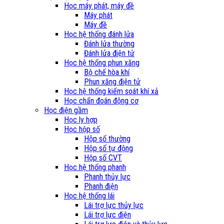
Học máy phát, máy đề
Máy phát
Máy đề
Học hệ thống đánh lửa
Đánh lửa thường
Đánh lửa điện tử
Học hệ thống phun xăng
Bộ chế hòa khí
Phun xăng điện tử
Học hệ thống kiểm soát khí xả
Học chẩn đoán động cơ
Học điện gầm
Học ly hợp
Học hộp số
Hộp số thường
Hộp số tự động
Hộp số CVT
Học hệ thống phanh
Phanh thủy lực
Phanh điện
Học hệ thống lái
Lái trợ lực thủy lực
Lái trợ lực điện