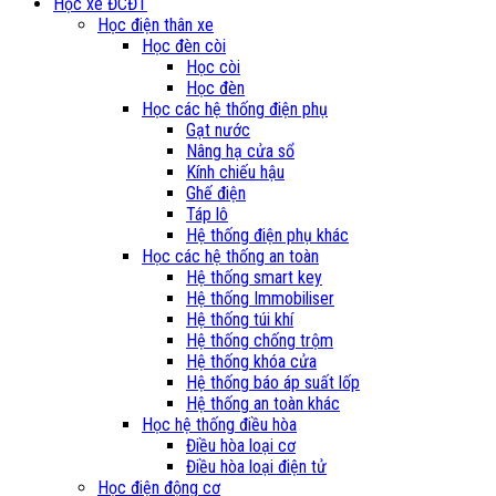
Học xe ĐCĐT
Học điện thân xe
Học đèn còi
Học còi
Học đèn
Học các hệ thống điện phụ
Gạt nước
Nâng hạ cửa sổ
Kính chiếu hậu
Ghế điện
Táp lô
Hệ thống điện phụ khác
Học các hệ thống an toàn
Hệ thống smart key
Hệ thống Immobiliser
Hệ thống túi khí
Hệ thống chống trộm
Hệ thống khóa cửa
Hệ thống báo áp suất lốp
Hệ thống an toàn khác
Học hệ thống điều hòa
Điều hòa loại cơ
Điều hòa loại điện tử
Học điện động cơ