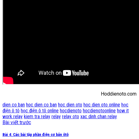
Hoddienoto.com
dien co ban
hoc dien co ban
hoc dien oto
hoc dien oto online
học
điện ô tô
học điện ô tô online
hocdienoto
hocdienotoonline
how it
work relay
kiem tra relay
relay
relay oto
xac dinh chan relay
Bài viết trước
Bài 4: Các bài tập phần điện cơ bản ôtô