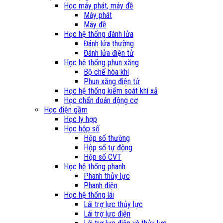
Học máy phát, máy đề
Máy phát
Máy đề
Học hệ thống đánh lửa
Đánh lửa thường
Đánh lửa điện tử
Học hệ thống phun xăng
Bộ chế hòa khí
Phun xăng điện tử
Học hệ thống kiểm soát khí xả
Học chẩn đoán động cơ
Học điện gầm
Học ly hợp
Học hộp số
Hộp số thường
Hộp số tự động
Hộp số CVT
Học hệ thống phanh
Phanh thủy lực
Phanh điện
Học hệ thống lái
Lái trợ lực thủy lực
Lái trợ lực điện