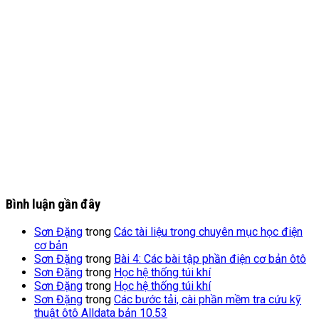
Bình luận gần đây
Sơn Đặng
trong
Các tài liệu trong chuyên mục học điện
cơ bản
Sơn Đặng
trong
Bài 4: Các bài tập phần điện cơ bản ôtô
Sơn Đặng
trong
Học hệ thống túi khí
Sơn Đặng
trong
Học hệ thống túi khí
Sơn Đặng
trong
Các bước tải, cài phần mềm tra cứu kỹ
thuật ôtô Alldata bản 10.53