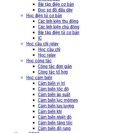
Bài tập điện cơ bản
Đọc sơ đồ đấu dây
Học điện tử cơ bản
Các linh kiện thụ động
Các linh kiện chủ động
Bài tập điện tử cơ bản
IC
Học cầu chì relay
Học cầu chì
Học relay
Học công tắc
Công tắc đơn giản
Công tắc tổ hợp
Học cảm biến
Cảm biến vị trí
Cảm biến tốc độ
Cảm biến áp suất
Cảm biến lực mômen
Cảm biến lưu lượng
Cảm biến khí
Cảm biến nhiệt độ
Cảm biến tăng tốc
Cảm biến độ rung