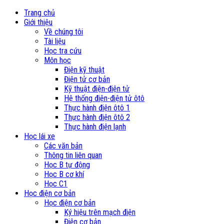
Trang chủ
Giới thiệu
Về chúng tôi
Tài liệu
Học tra cứu
Môn học
Điện kỹ thuật
Điện tử cơ bản
Kỹ thuật điện-điện tử
Hệ thống điện-điện tử ôtô
Thực hành điện ôtô 1
Thực hành điện ôtô 2
Thực hành điện lạnh
Học lái xe
Các văn bản
Thông tin liên quan
Học B tự động
Học B cơ khí
Học C1
Học điện cơ bản
Học điện cơ bản
Ký hiệu trên mạch điện
Điện cơ bản