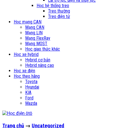
Lái trợ lực điện và thủy lực
Học hệ thống treo
Treo thường
Treo điện tử
Học mạng CAN
Mạng CAN
Mạng LIN
Mạng FlexRay
Mạng MOST
Học giao thức khác
Học xe hybrid
Hybrid cơ bản
Hybrid nâng cao
Học xe điện
Học theo hãng
Toyota
Hyundai
KIA
Ford
Mazda
Trang chủ
→
Uncategorized