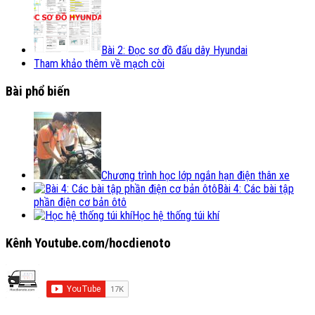
Bài 2: Đọc sơ đồ đấu dây Hyundai
Tham khảo thêm về mạch còi
Bài phổ biến
Chương trình học lớp ngắn hạn điện thân xe
Bài 4: Các bài tập
phần điện cơ bản ôtô
Học hệ thống túi khí
Kênh Youtube.com/hocdienoto