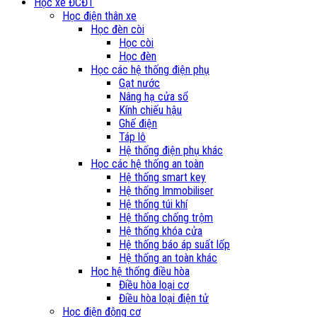
Học xe ĐCĐT
Học điện thân xe
Học đèn còi
Học còi
Học đèn
Học các hệ thống điện phụ
Gạt nước
Nâng hạ cửa sổ
Kính chiếu hậu
Ghế điện
Táp lô
Hệ thống điện phụ khác
Học các hệ thống an toàn
Hệ thống smart key
Hệ thống Immobiliser
Hệ thống túi khí
Hệ thống chống trộm
Hệ thống khóa cửa
Hệ thống báo áp suất lốp
Hệ thống an toàn khác
Học hệ thống điều hòa
Điều hòa loại cơ
Điều hòa loại điện tử
Học điện động cơ