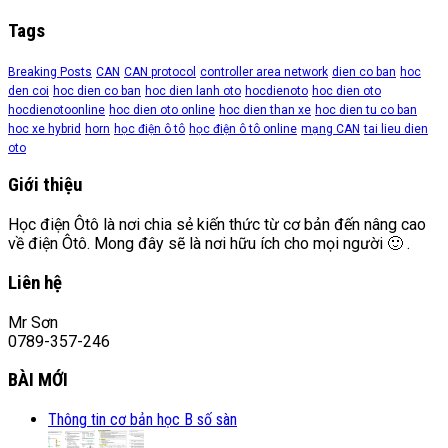
Tags
Breaking Posts
CAN
CAN protocol
controller area network
dien co ban
hoc
den coi
hoc dien co ban
hoc dien lanh oto
hocdienoto
hoc dien oto
hocdienotoonline
hoc dien oto online
hoc dien than xe
hoc dien tu co ban
hoc xe hybrid
horn
học điện ô tô
học điện ô tô online
mạng CAN
tai lieu dien
oto
Giới thiệu
Học điện Ôtô là nơi chia sẻ kiến thức từ cơ bản đến nâng cao
về điện Ôtô. Mong đây sẽ là nơi hữu ích cho mọi người 🙂 .
Liên hệ
Mr Sơn
0789-357-246
BÀI MỚI
Thông tin cơ bản học B số sàn