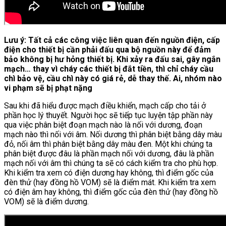
Lưu ý: Tất cả các công việc liên quan đến nguồn điện, cấp
điện cho thiết bị cần phải đấu qua bộ nguồn này để đảm
bảo không bị hư hỏng thiết bị. Khi xảy ra đấu sai, gây ngắn
mạch… thay vì cháy các thiết bị đắt tiền, thì chỉ cháy cầu
chì bảo vệ, cầu chì này có giá rẻ, dễ thay thế. Ai, nhóm nào
vi phạm sẽ bị phạt nặng
Sau khi đã hiểu được mạch điều khiển, mạch cấp cho tải ở
phần học lý thuyết. Người học sẽ tiếp tục luyện tập phần này
qua việc phân biệt đoạn mạch nào là nối với dương, đoạn
mạch nào thì nối với âm. Nối dương thì phân biệt bằng dây màu
đỏ, nối âm thì phân biệt bằng dây màu đen. Một khi chúng ta
phân biệt được đâu là phần mạch nối với dương, đâu là phần
mạch nối với âm thì chúng ta sẽ có cách kiểm tra cho phù hợp.
Khi kiểm tra xem có điện dương hay không, thì điểm gốc của
đèn thử (hay đồng hồ VOM) sẽ là điểm mát. Khi kiểm tra xem
có điện âm hay không, thì điểm gốc của đèn thử (hay đồng hồ
VOM) sẽ là điểm dương.