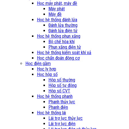
Học máy phát, máy đề
Máy phát
Máy đề
Học hệ thống đánh lửa
Đánh lửa thường
Đánh lửa điện tử
Học hệ thống phun xăng
Bộ chế hòa khí
Phun xăng điện tử
Học hệ thống kiểm soát khí xả
Học chẩn đoán động cơ
Học điện gầm
Học ly hợp
Học hộp số
Hộp số thường
Hộp số tự động
Hộp số CVT
Học hệ thống phanh
Phanh thủy lực
Phanh điện
Học hệ thống lái
Lái trợ lực thủy lực
Lái trợ lực điện