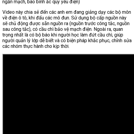
ngắn mạch, báo bình ắc quy yếu điện)
Video này chia sẻ đến các anh em đang giảng dạy các bộ môn
về điện ô tô, khi đấu các mô đun. Sử dụng bộ cấp nguồn này
sẽ chủ động được sẵn nguồn ra (nguồn trước công tắc, nguồn
sau công tắc), có cầu chì bảo vệ mạch điện. Ngoài ra, quan
trọng nhất là có bộ báo khi người học làm đứt cầu chì, giúp
người quản lý lớp dễ biết và có biện pháp khắc phục, chỉnh sửa
các nhóm thực hành cho kịp thời.