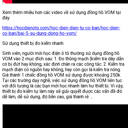
Xem thêm nhiều hơn các video về sử dụng đồng hồ VOM tại
đây
https://hocdienoto.com/hoc-dien-dien-tu-co-ban/hoc-dien-
co-ban/bai-5-su-dung-dong-ho-vom/
Sử dụng thiết bị đo kiểm nhanh
Sinh viên, người mới học điện ô tô thường sử dụng đồng hồ
VOM vào 2 mục đích sau: 1. Đo thông mạch (kiểm tra dây dẫn
có bị đứt hay không, xác định chân ra các công tắc. 2. Kiểm tra
mạch điện có nguồn hay không, hay còn gọi là kiểm tra nóng.
Giá thành 1 chiếc đồng hồ VOM sử dụng được khoảng 250k.
Tại các trường dạy nghề, việc sử dụng đồng hồ VOM liên tục
với đối tượng là các bạn mới học nhanh làm hư thiết bị. Vì vậy,
thiết bị đo kiểm tự làm này sẽ giải quyết được các vấn đề đó:
dễ làm, dễ sử dụng, độ bền cao, giá thành rẻ …