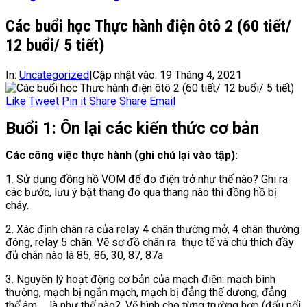
Các buổi học Thực hành điện ôtô 2 (60 tiết/
12 buổi/ 5 tiết)
In:
Uncategorized
|
Cập nhật vào:
19 Tháng 4, 2021
Like
Tweet
Pin it
Share
Share
Email
Buổi 1: Ôn lại các kiến thức cơ bản
Các công việc thực hành (ghi chú lại vào tập):
1. Sử dụng đồng hồ VOM để đo điện trở như thế nào? Ghi ra
các bước, lưu ý bật thang đo qua thang nào thì đồng hồ bị
cháy.
2. Xác định chân ra của relay 4 chân thường mở, 4 chân thường
đóng, relay 5 chân. Vẽ sơ đồ chân ra thực tế và chú thích đầy
đủ chân nào là 85, 86, 30, 87, 87a
3. Nguyên lý hoạt động cơ bản của mạch điện: mạch bình
thường, mạch bị ngắn mạch, mạch bị đẳng thế dương, đẳng
thế âm … là như thế nào?. Vẽ hình cho từng trường hợp (đấu nối