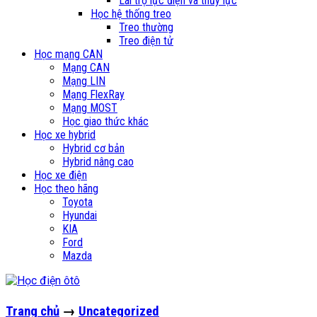
Lái trợ lực điện và thủy lực
Học hệ thống treo
Treo thường
Treo điện tử
Học mạng CAN
Mạng CAN
Mạng LIN
Mạng FlexRay
Mạng MOST
Học giao thức khác
Học xe hybrid
Hybrid cơ bản
Hybrid nâng cao
Học xe điện
Học theo hãng
Toyota
Hyundai
KIA
Ford
Mazda
Trang chủ
→
Uncategorized