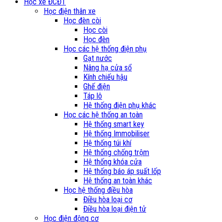
Học xe ĐCĐT
Học điện thân xe
Học đèn còi
Học còi
Học đèn
Học các hệ thống điện phụ
Gạt nước
Nâng hạ cửa sổ
Kính chiếu hậu
Ghế điện
Táp lô
Hệ thống điện phụ khác
Học các hệ thống an toàn
Hệ thống smart key
Hệ thống Immobiliser
Hệ thống túi khí
Hệ thống chống trộm
Hệ thống khóa cửa
Hệ thống báo áp suất lốp
Hệ thống an toàn khác
Học hệ thống điều hòa
Điều hòa loại cơ
Điều hòa loại điện tử
Học điện động cơ