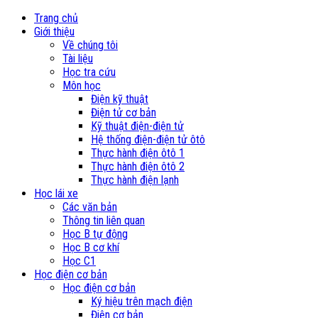
Trang chủ
Giới thiệu
Về chúng tôi
Tài liệu
Học tra cứu
Môn học
Điện kỹ thuật
Điện tử cơ bản
Kỹ thuật điện-điện tử
Hệ thống điện-điện tử ôtô
Thực hành điện ôtô 1
Thực hành điện ôtô 2
Thực hành điện lạnh
Học lái xe
Các văn bản
Thông tin liên quan
Học B tự động
Học B cơ khí
Học C1
Học điện cơ bản
Học điện cơ bản
Ký hiệu trên mạch điện
Điện cơ bản