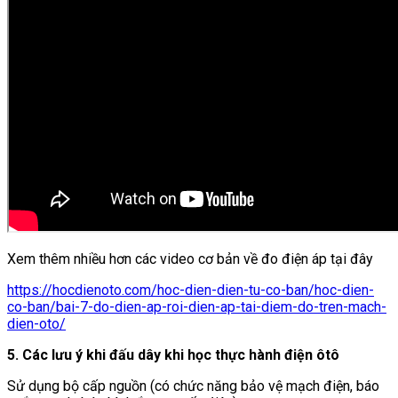
Xem thêm nhiều hơn các video cơ bản về đo điện áp tại đây
https://hocdienoto.com/hoc-dien-dien-tu-co-ban/hoc-dien-
co-ban/bai-7-do-dien-ap-roi-dien-ap-tai-diem-do-tren-mach-
dien-oto/
5. Các lưu ý khi đấu dây khi học thực hành điện ôtô
Sử dụng bộ cấp nguồn (có chức năng bảo vệ mạch điện, báo