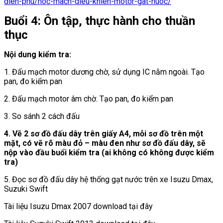
dien-phu/hoc-mach-dieu-khien-motor-gat-nuoc/
Buổi 4: Ôn tập, thực hành cho thuần
thục
Nội dung kiểm tra:
1. Đấu mạch motor dương chờ, sử dụng IC nằm ngoài. Tạo
pan, đo kiểm pan
2. Đấu mạch motor âm chờ. Tạo pan, đo kiểm pan
3. So sánh 2 cách đấu
4.
Vẽ 2 sơ đồ đấu dây trên giấy A4, mỗi sơ đồ trên một
mặt, có vẽ rõ màu đỏ – màu đen như sơ đồ đấu dây, sẽ
nộp vào đầu buổi kiểm tra (ai không có không được kiểm
tra)
5. Đọc sơ đồ đấu dây hệ thống gạt nước trên xe Isuzu Dmax,
Suzuki Swift
Tài liệu Isuzu Dmax 2007 download tại đây