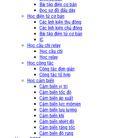
Bài tập điện cơ bản
Đọc sơ đồ đấu dây
Học điện tử cơ bản
Các linh kiện thụ động
Các linh kiện chủ động
Bài tập điện tử cơ bản
IC
Học cầu chì relay
Học cầu chì
Học relay
Học công tắc
Công tắc đơn giản
Công tắc tổ hợp
Học cảm biến
Cảm biến vị trí
Cảm biến tốc độ
Cảm biến áp suất
Cảm biến lực mômen
Cảm biến lưu lượng
Cảm biến khí
Cảm biến nhiệt độ
Cảm biến tăng tốc
Cảm biến độ rung