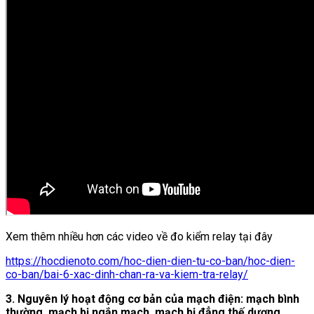
Xem thêm nhiều hơn các video về đo kiểm relay tại đây
https://hocdienoto.com/hoc-dien-dien-tu-co-ban/hoc-dien-
co-ban/bai-6-xac-dinh-chan-ra-va-kiem-tra-relay/
3. Nguyên lý hoạt động cơ bản của mạch điện: mạch bình
thường, mạch bị ngắn mạch, mạch bị đẳng thế dương,